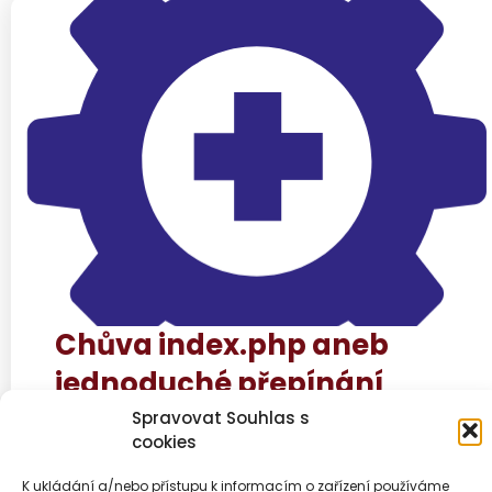
Chůva index.php aneb
jednoduché přepínání
stránek v PHP
Spravovat Souhlas s
cookies
28. ledna
K ukládání a/nebo přístupu k informacím o zařízení používáme