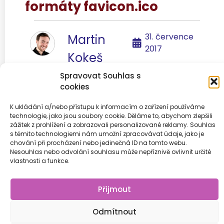
formáty favicon.ico
31. července
Martin
2017
Kokeš
Spravovat Souhlas s
cookies
K ukládání a/nebo přístupu k informacím o zařízení používáme
technologie, jako jsou soubory cookie. Děláme to, abychom zlepšili
Předchozí
1
2
3
4
Další
zážitek z prohlížení a zobrazovali personalizované reklamy. Souhlas
s těmito technologiemi nám umožní zpracovávat údaje, jako je
chování při procházení nebo jedinečná ID na tomto webu.
Nesouhlas nebo odvolání souhlasu může nepříznivě ovlivnit určité
vlastnosti a funkce.
© 2026
Přijmout
Odmítnout