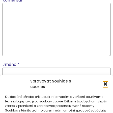
Komentář
*
Jméno
*
Spravovat Souhlas s
E-mail
*
cookies
K ukládání a/nebo přístupu k informacím o zařízení používáme
technologie, jako jsou soubory cookie. Děláme to, abychom zlepšili
Webová stránka
zážitek z prohlížení a zobrazovali personalizované reklamy.
Souhlas s těmito technologiemi nám umožní zpracovávat údaje,