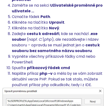
Zaměřte se na sekci
Uživatelské proměnné pro
uživatele …
Označte řádek
Path
.
Klikněte na tlačítko
Upravit
.
Klikněte na tlačítko
Nový
.
Zadejte
cestu k adresáři
, kde se nachází
.exe
soubor
(např.
C:\php
), ale nezadávejte i název
souboru – opravdu se musí jednat jen o
cestu k
souboru
bez samotného názvu souboru
.
Vypněte všechny příkazové řádky cmd nebo
PowerShell.
Spusťte
příkazový řádek cmd
Napište příkaz
php -v
a měla by se vám zobrazit
aktuální verze PHP. Pokud se tak stalo, můžete
používat příkaz php odkudkoliv, tedy i z IDE.