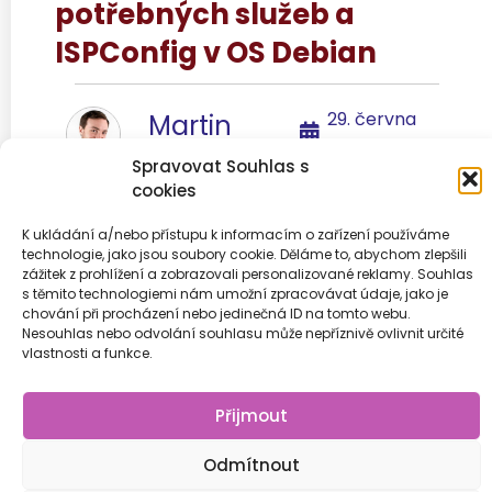
potřebných služeb a
ISPConfig v OS Debian
29. června
Martin
2017
Kokeš
Spravovat Souhlas s
cookies
K ukládání a/nebo přístupu k informacím o zařízení používáme
technologie, jako jsou soubory cookie. Děláme to, abychom zlepšili
Předchozí
1
2
3
Další
zážitek z prohlížení a zobrazovali personalizované reklamy. Souhlas
s těmito technologiemi nám umožní zpracovávat údaje, jako je
chování při procházení nebo jedinečná ID na tomto webu.
Nesouhlas nebo odvolání souhlasu může nepříznivě ovlivnit určité
vlastnosti a funkce.
© 2026
Přijmout
Odmítnout