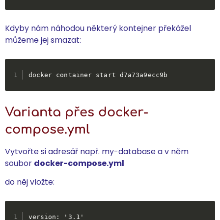
Kdyby nám náhodou některý kontejner překážel
můžeme jej smazat:
docker container start d7a73a9ecc9b
Varianta přes docker-
compose.yml
Vytvořte si adresář např. my-database a v něm
soubor
docker-compose.yml
do něj vložte:
version: '3.1'
