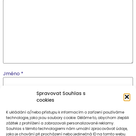
Jméno
*
Spravovat Souhlas s
E-mail
*
cookies
K ukládání a/nebo přístupu k informacím o zařízení používáme
technologie, jako jsou soubory cookie. Děláme to, abychom zlepšili
Webová stránka
zážitek z prohlížení a zobrazovali personalizované reklamy.
Souhlas s těmito technologiemi nám umožní zpracovávat údaje,
jako je chování při procházení nebo jedinečná ID na tomto webu.