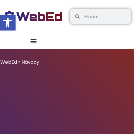
Open toolbar
WebEd
»
Návody