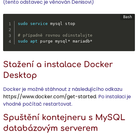
(tento odstavec je věnován Denisovi)
sudo
service
 mysql stop

# případně rovnou odinstalujte
sudo
apt
 purge mysql* mariadb*
Stažení a instalace Docker
Desktop
Docker je možné stáhnout z následujícího odkazu
https://www.docker.com/get-started
. Po instalaci je
vhodné počítač restartovat.
Spuštění kontejneru s MySQL
databázovým serverem