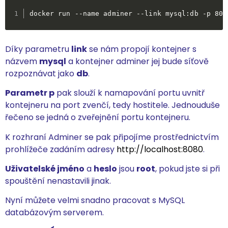
docker run --name adminer --link mysql:db -p 808
Díky parametru
link
se nám propojí kontejner s
názvem
mysql
a kontejner adminer jej bude síťově
rozpoznávat jako
db
.
Parametr p
pak slouží k namapování portu uvnitř
kontejneru na port zvenčí, tedy hostitele. Jednouduše
řečeno se jedná o zveřejnění portu kontejneru.
K rozhraní Adminer se pak připojíme prostřednictvím
prohlížeče zadáním adresy
http://localhost:8080
.
Uživatelské jméno
a
heslo
jsou
root
, pokud jste si při
spouštění nenastavili jinak.
Nyní můžete velmi snadno pracovat s MySQL
databázovým serverem.