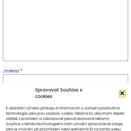
Jméno
*
Spravovat Souhlas s
E-mail
*
cookies
K ukládání a/nebo přístupu k informacím o zařízení používáme
technologie, jako jsou soubory cookie. Děláme to, abychom zlepšili
Webová stránka
zážitek z prohlížení a zobrazovali personalizované reklamy.
Souhlas s těmito technologiemi nám umožní zpracovávat údaje,
jako je chování při procházení nebo jedinečná ID na tomto webu.