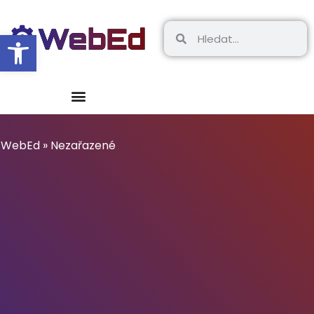
Open toolbar
WebEd
»
Nezařazené