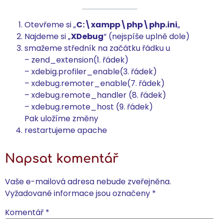
Otevřeme si „
C:\xampp\php\php.ini
„
Najdeme si „
XDebug
“ (nejspíše uplně dole)
smažeme středník na začátku řádku u
– zend_extension(1. řádek)
– xdebig.profiler_enable(3. řádek)
– xdebug.remoter_enable(7. řádek)
– xdebug.remote_handler (8. řádek)
– xdebug.remote_host (9. řádek)
Pak uložíme změny
restartujeme apache
Napsat komentář
Vaše e-mailová adresa nebude zveřejněna.
Vyžadované informace jsou označeny
*
Komentář
*