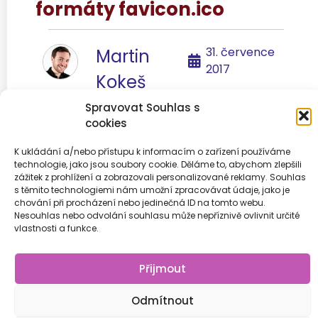
formáty favicon.ico
31. července
Martin
2017
Kokeš
Spravovat Souhlas s
cookies
K ukládání a/nebo přístupu k informacím o zařízení používáme
technologie, jako jsou soubory cookie. Děláme to, abychom zlepšili
Předchozí
1
2
3
4
Další
zážitek z prohlížení a zobrazovali personalizované reklamy. Souhlas
s těmito technologiemi nám umožní zpracovávat údaje, jako je
chování při procházení nebo jedinečná ID na tomto webu.
Nesouhlas nebo odvolání souhlasu může nepříznivě ovlivnit určité
vlastnosti a funkce.
© 2026
Přijmout
Odmítnout