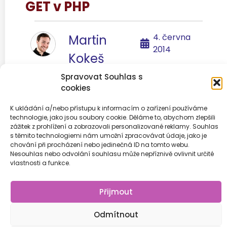
GET v PHP
4. června
Martin
2014
Kokeš
Spravovat Souhlas s
cookies
K ukládání a/nebo přístupu k informacím o zařízení používáme
technologie, jako jsou soubory cookie. Děláme to, abychom zlepšili
Předchozí
1
2
3
4
Další
zážitek z prohlížení a zobrazovali personalizované reklamy. Souhlas
s těmito technologiemi nám umožní zpracovávat údaje, jako je
chování při procházení nebo jedinečná ID na tomto webu.
Nesouhlas nebo odvolání souhlasu může nepříznivě ovlivnit určité
vlastnosti a funkce.
© 2026
Přijmout
Odmítnout