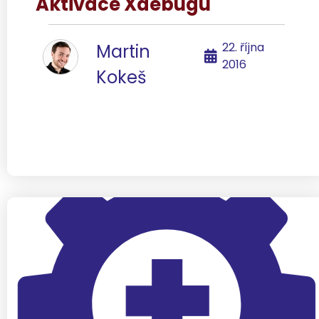
Aktivace Xdebugu
22. října
Martin
2016
Kokeš