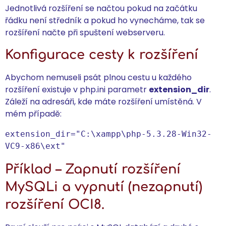
Jednotlivá rozšíření se načtou pokud na začátku
řádku není středník a pokud ho vynecháme, tak se
rozšíření načte při spuštení webserveru.
Konfigurace cesty k rozšíření
Abychom nemuseli psát plnou cestu u každého
rozšíření existuje v php.ini parametr
extension_dir
.
Záleží na adresáři, kde máte rozšíření umístěná. V
mém případě:
extension_dir="C:\xampp\php-5.3.28-Win32-
VC9-x86\ext"
Příklad – Zapnutí rozšíření
MySQLi a vypnutí (nezapnutí)
rozšíření OCI8.