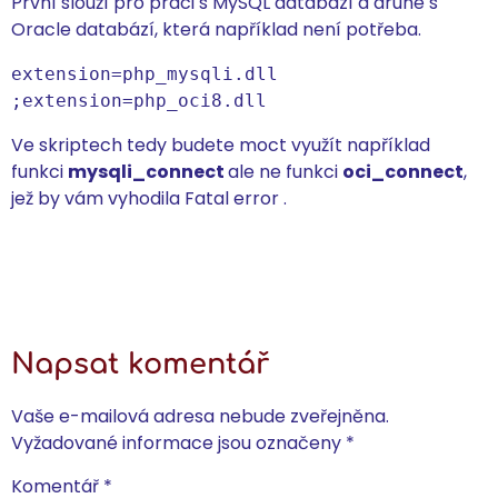
První slouží pro práci s MySQL databází a druhé s
Oracle databází, která například není potřeba.
extension=php_mysqli.dll

;extension=php_oci8.dll
Ve skriptech tedy budete moct využít například
funkci
mysqli_connect
ale ne funkci
oci_connect
,
jež by vám vyhodila Fatal error .
Napsat komentář
Vaše e-mailová adresa nebude zveřejněna.
Vyžadované informace jsou označeny
*
Komentář
*