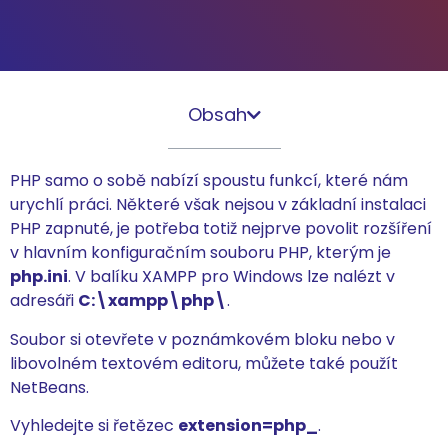
Obsah
PHP samo o sobě nabízí spoustu funkcí, které nám
urychlí práci. Některé však nejsou v základní instalaci
PHP zapnuté, je potřeba totiž nejprve povolit rozšíření
v hlavním konfiguračním souboru PHP, kterým je
php.ini
. V balíku XAMPP pro Windows lze nalézt v
adresáři
C:\xampp\php\
.
Soubor si otevřete v poznámkovém bloku nebo v
libovolném textovém editoru, můžete také použít
NetBeans.
Vyhledejte si řetězec
extension=php_
.