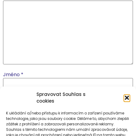
Jméno
*
Spravovat Souhlas s
E-mail
*
cookies
K ukládání a/nebo přístupu k informacím o zařízení používáme
technologie, jako jsou soubory cookie. Děláme to, abychom zlepšili
Webová stránka
zážitek z prohlížení a zobrazovali personalizované reklamy.
Souhlas s těmito technologiemi nám umožní zpracovávat údaje,
jako je chování při procházení nebo jedinečná ID na tomto webu.